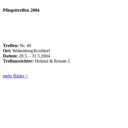
Pfingsttreffen
2004
Wettenb.3
Treff Wettem
Treffen:
Nr. 49
Ort:
Wettenberg/Krofdorf
Datum:
28.5. - 31.5.2004
Treffausrichter:
Helmut & Renate J.
mehr Bilder >
4
4 (2)