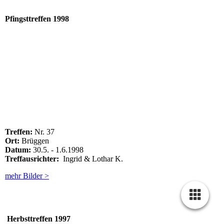
Pfingsttreffen
1998
vlcsnap-2019-06-26-11h18m57s257
vlcsnap-2019-06-26-11h18m47s035
Treffen:
Nr. 37
Ort:
Brüggen
Datum:
30.5. - 1.6.1998
Treffausrichter:
Ingrid & Lothar K.
mehr Bilder >
Herbsttreffen 1997